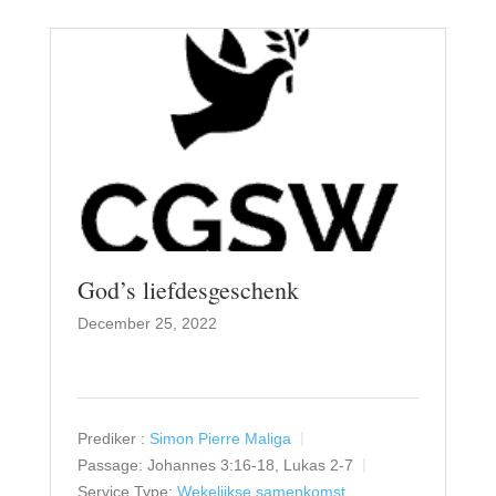
God’s liefdesgeschenk
December 25, 2022
Prediker :
Simon Pierre Maliga
Passage:
Johannes 3:16-18, Lukas 2-7
Service Type:
Wekelijkse samenkomst