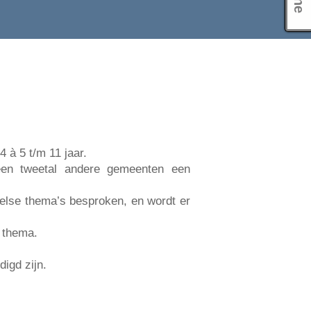
 à 5 t/m 11 jaar.
een tweetal andere gemeenten een
belse thema’s besproken, en wordt er
 thema.
igd zijn.