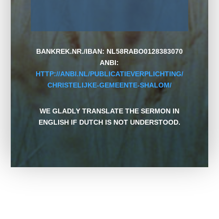
BANKREK.NR./IBAN: NL58RABO0128383070
ANBI:
HTTP://ANBI.NL/PUBLICATIEVERPLICHTING/
CHRISTELIJKE-GEMEENTE-SHALOM/
WE GLADLY TRANSLATE THE SERMON IN
ENGLISH IF DUTCH IS NOT UNDERSTOOD.