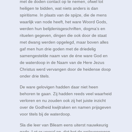
met de doden contact op te nemen, ofwel tot
heiligen te bidden, wat niets anders is dan
spiritisme. In plaats van de spijze, die de mens
waarlijk van node heeft, het ware Woord Gods,
werden hun belijdenisgeschriften, dogma’s en
rituelen gegeven, dingen die ook door de staat
met dwang werden opgelegd, maar boven alles
gaf men hun drie goden met de driedelig
samengestelde naam van de éne ware God en
de waterdoop in de Naam van de Here Jezus
Christus werd vervangen door de heidense doop
onder drie titels.
De ware gelovigen hadden daar niet heen
behoren te gaan. Zij hadden reeds veel waarheid
verloren en nu zouden ook zij het juiste inzicht
over de Godheid kwijtraken en namen prijsgeven
voor titels bij de waterdoop.
Sla die leer van Bileam eens uiterst nauwkeurig
gade. Let er vooral op, dat het de weloverwogen