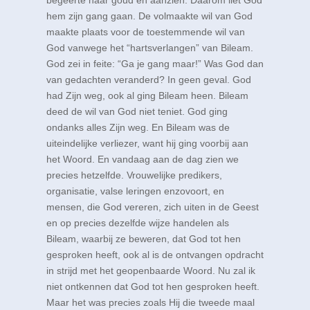
begeerte naar goud en aanzien. Daarom liet God
hem zijn gang gaan. De volmaakte wil van God
maakte plaats voor de toestemmende wil van
God vanwege het “hartsverlangen” van Bileam.
God zei in feite: “Ga je gang maar!” Was God dan
van gedachten veranderd? In geen geval. God
had Zijn weg, ook al ging Bileam heen. Bileam
deed de wil van God niet teniet. God ging
ondanks alles Zijn weg. En Bileam was de
uiteindelijke verliezer, want hij ging voorbij aan
het Woord. En vandaag aan de dag zien we
precies hetzelfde. Vrouwelijke predikers,
organisatie, valse leringen enzovoort, en
mensen, die God vereren, zich uiten in de Geest
en op precies dezelfde wijze handelen als
Bileam, waarbij ze beweren, dat God tot hen
gesproken heeft, ook al is de ontvangen opdracht
in strijd met het geopenbaarde Woord. Nu zal ik
niet ontkennen dat God tot hen gesproken heeft.
Maar het was precies zoals Hij die tweede maal