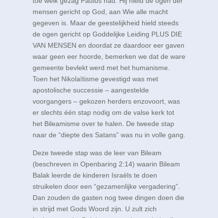
toe welk gezag Paulus had. Hij hield de ogen der
mensen gericht op God, aan Wie alle macht
gegeven is. Maar de geestelijkheid hield steeds
de ogen gericht op Goddelijke Leiding PLUS DIE
VAN MENSEN en doordat ze daardoor eer gaven
waar geen eer hoorde, bemerken we dat de ware
gemeente bevlekt werd met het humanisme.
Toen het Nikolaïtisme gevestigd was met
apostolische successie – aangestelde
voorgangers – gekozen herders enzovoort, was
er slechts één stap nodig om de valse kerk tot
het Bileamisme over te halen. De tweede stap
naar de “diepte des Satans” was nu in volle gang.
Deze tweede stap was de leer van Bileam
(beschreven in
Openbaring 2:14
) waarin Bileam
Balak leerde de kinderen Israëls te doen
struikelen door een “gezamenlijke vergadering”.
Dan zouden de gasten nog twee dingen doen die
in strijd met Gods Woord zijn. U zult zich