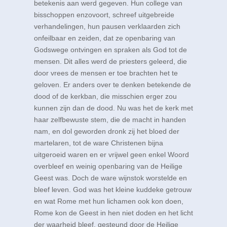
betekenis aan werd gegeven. Hun college van
bisschoppen enzovoort, schreef uitgebreide
verhandelingen, hun pausen verklaarden zich
onfeilbaar en zeiden, dat ze openbaring van
Godswege ontvingen en spraken als God tot de
mensen. Dit alles werd de priesters geleerd, die
door vrees de mensen er toe brachten het te
geloven. Er anders over te denken betekende de
dood of de kerkban, die misschien erger zou
kunnen zijn dan de dood. Nu was het de kerk met
haar zelfbewuste stem, die de macht in handen
nam, en dol geworden dronk zij het bloed der
martelaren, tot de ware Christenen bijna
uitgeroeid waren en er vrijwel geen enkel Woord
overbleef en weinig openbaring van de Heilige
Geest was. Doch de ware wijnstok worstelde en
bleef leven. God was het kleine kuddeke getrouw
en wat Rome met hun lichamen ook kon doen,
Rome kon de Geest in hen niet doden en het licht
der waarheid bleef, gesteund door de Heilige