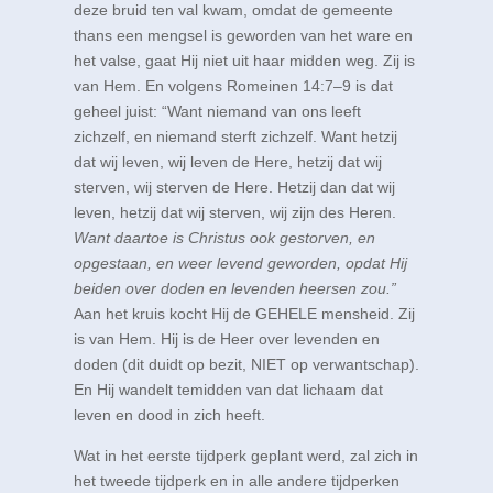
deze bruid ten val kwam, omdat de gemeente
thans een mengsel is geworden van het ware en
het valse, gaat Hij niet uit haar midden weg. Zij is
van Hem. En volgens
Romeinen 14:7–9
is dat
geheel juist: “Want niemand van ons leeft
zichzelf, en niemand sterft zichzelf. Want hetzij
dat wij leven, wij leven de Here, hetzij dat wij
sterven, wij sterven de Here. Hetzij dan dat wij
leven, hetzij dat wij sterven, wij zijn des Heren.
Want daartoe is Christus ook gestorven, en
opgestaan, en weer levend geworden, opdat Hij
beiden over doden en levenden heersen zou.”
Aan het kruis kocht Hij de GEHELE mensheid. Zij
is van Hem. Hij is de Heer over levenden en
doden (dit duidt op bezit, NIET op verwantschap).
En Hij wandelt temidden van dat lichaam dat
leven en dood in zich heeft.
Wat in het eerste tijdperk geplant werd, zal zich in
het tweede tijdperk en in alle andere tijdperken