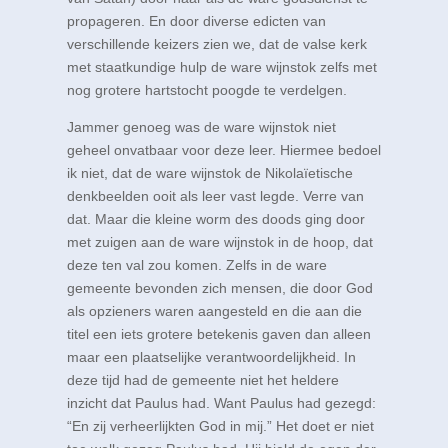
propageren. En door diverse edicten van
verschillende keizers zien we, dat de valse kerk
met staatkundige hulp de ware wijnstok zelfs met
nog grotere hartstocht poogde te verdelgen.
Jammer genoeg was de ware wijnstok niet
geheel onvatbaar voor deze leer. Hiermee bedoel
ik niet, dat de ware wijnstok de Nikolaïetische
denkbeelden ooit als leer vast legde. Verre van
dat. Maar die kleine worm des doods ging door
met zuigen aan de ware wijnstok in de hoop, dat
deze ten val zou komen. Zelfs in de ware
gemeente bevonden zich mensen, die door God
als opzieners waren aangesteld en die aan die
titel een iets grotere betekenis gaven dan alleen
maar een plaatselijke verantwoordelijkheid. In
deze tijd had de gemeente niet het heldere
inzicht dat Paulus had. Want Paulus had gezegd:
“En zij verheerlijkten God in mij.” Het doet er niet