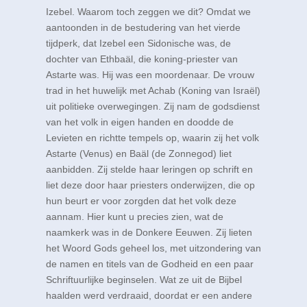
Izebel. Waarom toch zeggen we dit? Omdat we
aantoonden in de bestudering van het vierde
tijdperk, dat Izebel een Sidonische was, de
dochter van Ethbaäl, die koning-priester van
Astarte was. Hij was een moordenaar. De vrouw
trad in het huwelijk met Achab (Koning van Israël)
uit politieke overwegingen. Zij nam de godsdienst
van het volk in eigen handen en doodde de
Levieten en richtte tempels op, waarin zij het volk
Astarte (Venus) en Baäl (de Zonnegod) liet
aanbidden. Zij stelde haar leringen op schrift en
liet deze door haar priesters onderwijzen, die op
hun beurt er voor zorgden dat het volk deze
aannam. Hier kunt u precies zien, wat de
naamkerk was in de Donkere Eeuwen. Zij lieten
het Woord Gods geheel los, met uitzondering van
de namen en titels van de Godheid en een paar
Schriftuurlijke beginselen. Wat ze uit de Bijbel
haalden werd verdraaid, doordat er een andere