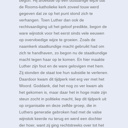
begon. Hij arbeidde op een dusdanige wijze dat
de Rooms-katholieke kerk zoveel touw werd
gegeven dat ze op het punt stond zich te
verhangen. Toen Luther dan ook de
rechtvaardiging uit het geloof predikte, begon de
ware wijnstok voor het eerst sinds vele eeuwen
op overvloedige wijze te groeien. Zoals de
naamkerk staatkundige macht gebruikt had om
zich te handhaven, zo begon nu de staatkundige
macht tegen haar op te komen. En hier maakte
Luther zijn fout en de ware gelovigen met hem.
Zij stonden de staat toe hun subsidie te verlenen.
Daardoor kwam dit tijdperk niet erg ver met het
Woord. Goddank, dat het nog zo ver kwam als
het gekomen is, maar daar het in hoge mate zijn
steun zocht in politieke macht, liep dit tijdperk uit
op organisatie en deze zelfde groep, die in
Luthers generatie gebroken had met de valse
wijnstok keerde nu terug en werd een dochter
der hoer, want zij ging rechtstreeks over tot het