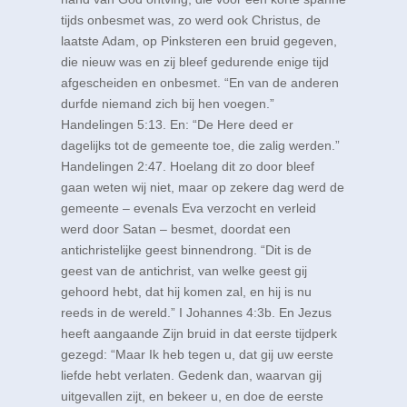
tijds onbesmet was, zo werd ook Christus, de
laatste Adam, op Pinksteren een bruid gegeven,
die nieuw was en zij bleef gedurende enige tijd
afgescheiden en onbesmet. “En van de anderen
durfde niemand zich bij hen voegen.”
Handelingen 5:13
. En: “De Here deed er
dagelijks tot de gemeente toe, die zalig werden.”
Handelingen 2:47
. Hoelang dit zo door bleef
gaan weten wij niet, maar op zekere dag werd de
gemeente – evenals Eva verzocht en verleid
werd door Satan – besmet, doordat een
antichristelijke geest binnendrong. “Dit is de
geest van de antichrist, van welke geest gij
gehoord hebt, dat hij komen zal, en hij is nu
reeds in de wereld.”
I Johannes 4:3b
. En Jezus
heeft aangaande Zijn bruid in dat eerste tijdperk
gezegd: “Maar Ik heb tegen u, dat gij uw eerste
liefde hebt verlaten. Gedenk dan, waarvan gij
uitgevallen zijt, en bekeer u, en doe de eerste