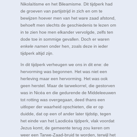
Nikolaïtisme en het Bileamisme. Dit tijdperk had
de groeven van partijstrijd in zich en om te
bewijzen hoever men van het ware zaad afstond,
behoeft men slechts de geschiedenis te lezen om
in te zien hoe men elkander vervolgde, zelfs ten
dode toe in sommige gevallen. Doch er waren
enkele namen
onder hen, zoals deze in ieder
tijdperk altijd zijn.
In dit tijdperk verheugen we ons in dit ene: de
hervorming was begonnen. Het was niet een
herleving maar een hervorming. Het was ook
geen herstel. Maar de tarwekorrel, die gestorven
was in Nicéa en die gedurende de Middeleeuwen
tot rotting was overgegaan, deed thans een
uitloper der waarheid opschieten, die er op
duidde, dat op een of ander later tijdstip, tegen
het einde van het Laodicéa tijdperk, vlak voordat
Jezus komt, de gemeente terug zou keren om
weer een Tarwe-Zaad-bruid te worden, terwijl het