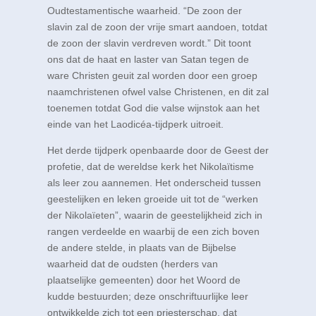
Oudtestamentische waarheid. “De zoon der
slavin zal de zoon der vrije smart aandoen, totdat
de zoon der slavin verdreven wordt.” Dit toont
ons dat de haat en laster van Satan tegen de
ware Christen geuit zal worden door een groep
naamchristenen ofwel valse Christenen, en dit zal
toenemen totdat God die valse wijnstok aan het
einde van het Laodicéa-tijdperk uitroeit.
Het derde tijdperk openbaarde door de Geest der
profetie, dat de wereldse kerk het Nikolaïtisme
als leer zou aannemen. Het onderscheid tussen
geestelijken en leken groeide uit tot de “werken
der Nikolaïeten”, waarin de geestelijkheid zich in
rangen verdeelde en waarbij de een zich boven
de andere stelde, in plaats van de Bijbelse
waarheid dat de oudsten (herders van
plaatselijke gemeenten) door het Woord de
kudde bestuurden; deze onschriftuurlijke leer
ontwikkelde zich tot een priesterschap, dat