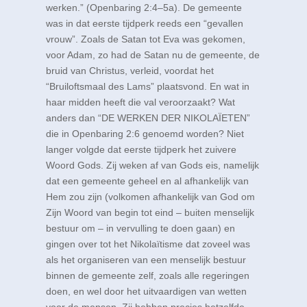
werken.” (
Openbaring 2:4–5a
). De gemeente
was in dat eerste tijdperk reeds een “gevallen
vrouw”. Zoals de Satan tot Eva was gekomen,
voor Adam, zo had de Satan nu de gemeente, de
bruid van Christus, verleid, voordat het
“Bruiloftsmaal des Lams” plaatsvond. En wat in
haar midden heeft die val veroorzaakt? Wat
anders dan “DE WERKEN DER NIKOLAÏETEN”
die in
Openbaring 2:6
genoemd worden? Niet
langer volgde dat eerste tijdperk het zuivere
Woord Gods. Zij weken af van Gods eis, namelijk
dat een gemeente geheel en al afhankelijk van
Hem zou zijn (volkomen afhankelijk van God om
Zijn Woord van begin tot eind – buiten menselijk
bestuur om – in vervulling te doen gaan) en
gingen over tot het Nikolaïtisme dat zoveel was
als het organiseren van een menselijk bestuur
binnen de gemeente zelf, zoals alle regeringen
doen, en wel door het uitvaardigen van wetten