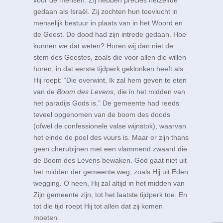
voor de mensen. Zij hebben precies hetzelfde
gedaan als Israël. Zij zochten hun toevlucht in
menselijk bestuur in plaats van in het Woord en
de Geest. De dood had zijn intrede gedaan. Hoe
kunnen we dat weten? Horen wij dan niet de
stem des Geestes, zoals die voor allen die willen
horen, in dat eerste tijdperk geklonken heeft als
Hij roept: “Die overwint, Ik zal hem geven te eten
van de
Boom des Levens
, die in het midden van
het paradijs Gods is.” De gemeente had reeds
teveel opgenomen van de boom des doods
(ofwel de confessionele valse wijnstok), waarvan
het einde de poel des vuurs is. Maar er zijn thans
geen cherubijnen met een vlammend zwaard die
de Boom des Levens bewaken. God gaat niet uit
het midden der gemeente weg, zoals Hij uit Eden
wegging. O neen, Hij zal altijd in het midden van
Zijn gemeente zijn, tot het laatste tijdperk toe. En
tot die tijd roept Hij tot allen dat zij komen
moeten.