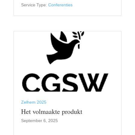
Service Type:
Conferenties
Zelhem 2025
Het volmaakte produkt
September 6, 2025