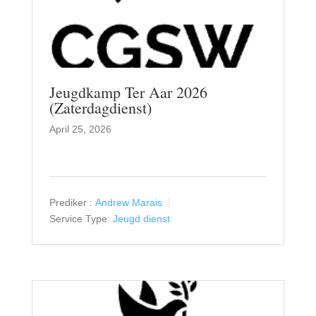
Jeugdkamp Ter Aar 2026
(Zaterdagdienst)
April 25, 2026
Prediker :
Andrew Marais
Service Type:
Jeugd dienst