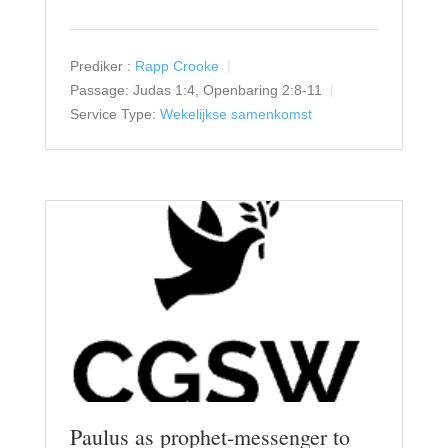
Prediker :
Rapp Crooke
Passage:
Judas 1:4, Openbaring 2:8-11
Service Type:
Wekelijkse samenkomst
Paulus as prophet-messenger to