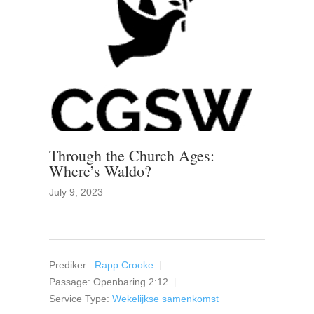
Through the Church Ages:
Where’s Waldo?
July 9, 2023
Prediker :
Rapp Crooke
Passage:
Openbaring 2:12
Service Type:
Wekelijkse samenkomst